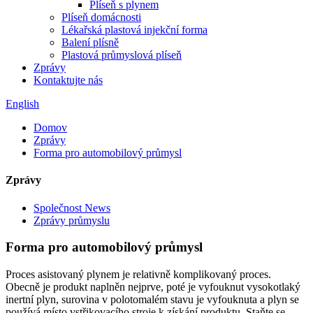
Plíseň s plynem
Plíseň domácnosti
Lékařská plastová injekční forma
Balení plísně
Plastová průmyslová plíseň
Zprávy
Kontaktujte nás
English
Domov
Zprávy
Forma pro automobilový průmysl
Zprávy
Společnost News
Zprávy průmyslu
Forma pro automobilový průmysl
Proces asistovaný plynem je relativně komplikovaný proces.
Obecně je produkt naplněn nejprve, poté je vyfouknut vysokotlaký
inertní plyn, surovina v polotomalém stavu je vyfouknuta a plyn se
používá místo vstřikovacího stroje k získání produktu. Staňte se