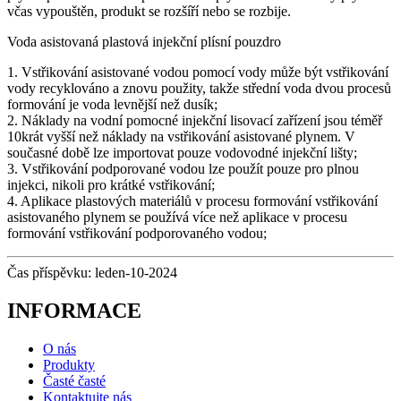
včas vypouštěn, produkt se rozšíří nebo se rozbije.
Voda asistovaná plastová injekční plísní pouzdro
1. Vstřikování asistované vodou pomocí vody může být vstřikování
vody recyklováno a znovu použity, takže střední voda dvou procesů
formování je voda levnější než dusík;
2. Náklady na vodní pomocné injekční lisovací zařízení jsou téměř
10krát vyšší než náklady na vstřikování asistované plynem. V
současné době lze importovat pouze vodovodné injekční lišty;
3. Vstřikování podporované vodou lze použít pouze pro plnou
injekci, nikoli pro krátké vstřikování;
4. Aplikace plastových materiálů v procesu formování vstřikování
asistovaného plynem se používá více než aplikace v procesu
formování vstřikování podporovaného vodou;
Čas příspěvku: leden-10-2024
INFORMACE
O nás
Produkty
Časté časté
Kontaktujte nás