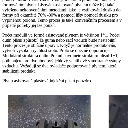
formováním plynu. Lisování asistované plynem může být také
vyřešeno nekonvenčními metodami, jako je vstřikování dusíku do
formy při okamžitě 70% -80% a pomocí lišty pomocí dusíku pro
vyplněnou polohu. Tento proces je také konvenčním procesem a v
případě potřeby jej lze použít.
Počet modulů ve formě asistované plynem je většinou 1*1. Počet
dutin plísní způsobí, že guma nebo sací vzduch bude nestabilní.
Tento proces je obtížné upravit. Když je normálně produkován,
vytvoří vysokou rychlost šrotu. Proto se obecně doporučuje.
Modulární struktura dutin. Pokud navrhnete strukturu plísní 1+1,
potřebujete pro dvoubodový jehlový ventil dvě samostatné vstupy
vzduchu. Vyžadují se dva ovladače podporované plynem, které
stabilizují produkt.
Plynu asistovaná plastová injekční plísní pouzdro