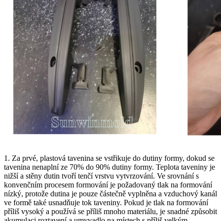
1. Za prvé, plastová tavenina se vstřikuje do dutiny formy, dokud se
tavenina nenaplní ze 70% do 90% dutiny formy. Teplota taveniny je
nižší a stěny dutin tvoří tenčí vrstvu vytvrzování. Ve srovnání s
konvenčním procesem formování je požadovaný tlak na formování
nízký, protože dutina je pouze částečně vyplněna a vzduchový kanál
ve formě také usnadňuje tok taveniny. Pokud je tlak na formování
příliš vysoký a používá se příliš mnoho materiálu, je snadné způsobit
akumulaci roztavení a umyvadlo na místech s příliš velkým