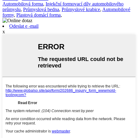
Automobilová forma
,
Injekční formovací díly automobilového
průmyslu
,
Průmyslová bedna
,
Průmyslové krabice
,
Automobilové
formy
,
Plastová domácí forma
,
Odeslat e -mail
x