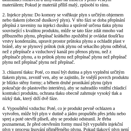
materiálem; Pokud je materiál příliš malý, způsobí to ránu.
2. Injekce plynu: Do komory se vstřikuje plyn s určitým objemem
nebo tlakem (obecně dusíkový plyn). V této fázi se doba přepínání
přepíná z taveniny na injekci dusíku a správně určena tlaku plynu
související s kvalitou produktu, může se tato fáze zdát mnoho vad
příbuzného plynu, přepínač krátkého zpoždění je ovládat tloušťku
vrstvy kondenzátu, upravit prostor průtoku plynu a ochladit plast v
bráně, aby se plynový průtok (tok plynu od sekacího plynu odběral,
než z přepínače a vzduchový kanál pro přenos plynu, než z
přepínače plynu, a to průtok plynu než přepínač plynu než přepínač
plynu než přepínač plynu než přepínač.
3. chlazení tlaku: Poté, co musí být dutina a plyn vyplněni určitým
tlakem plynu, zevnitř ven, aby se zajistilo, že vnější povrch produktu
je blízko stěny formy; a během druhé pronikání plynu (plyn
pokračuje do plastového interiéru), aby se nahradilo vnitřní chladicí
kontrakci produktu, ochrana tlaku obecně zahrnuje vysoký tlak a
nízký tlak, který drží dvě fáze.
4. Vypouštění vzduchu: Poté, co je produkt pevně ochlazen a
vytvořen, může být plyn v dutině a jádro propuštěn přes jehlu nebo
sprej a poté otevřít plíseň, aby se produkt odstranil. Je třeba
poznamenat, že před otevřením formy musí být vypuštěn injekční
plyn v procesu lisování přiměřeného plynu. Pokud tlakový plyn není